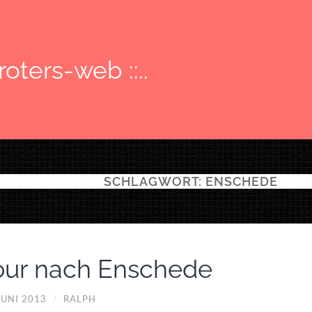
: roters-web ::..
SCHLAGWORT:
ENSCHEDE
our nach Enschede
JUNI 2013
/
RALPH