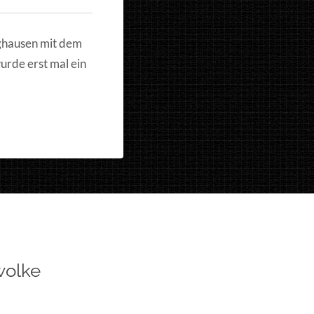
nghausen mit dem
urde erst mal ein
wolke