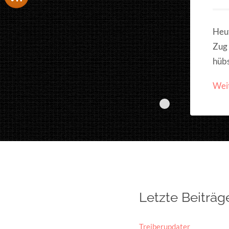
Heut
Zug 
hübs
Wei
Letzte Beiträg
Treiberupdater