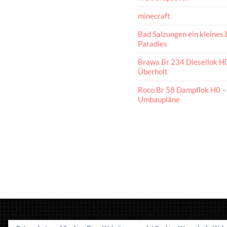
minecraft
Bad Salzungen ein kleines 
Paradies
Brawa Br 234 Diesellok H
Überholt
Roco Br 58 Dampflok H0 –
Umbaupläne