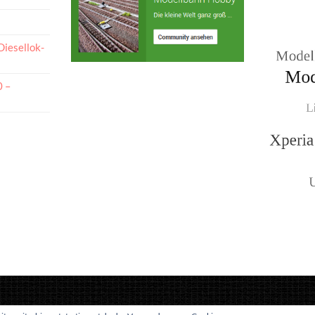
Diesellok-
0 –
since 1980 |
2026
©
..:: roters-web ::..