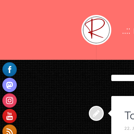
..:
T
22. 