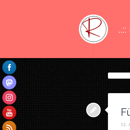
..:
F
12. 