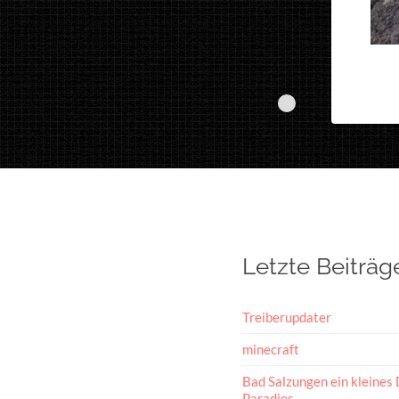
Letzte Beiträg
Treiberupdater
minecraft
Bad Salzungen ein kleines 
Paradies