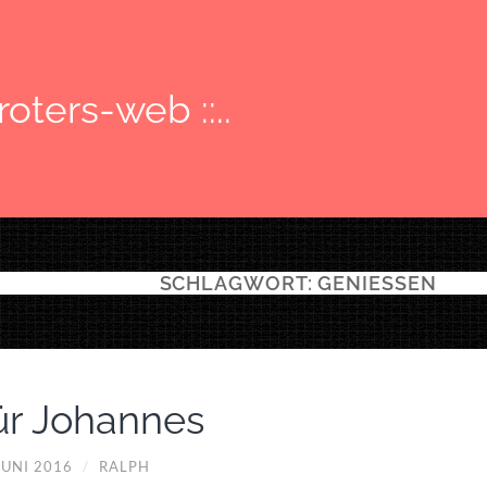
: roters-web ::..
SCHLAGWORT:
GENIESSEN
ür Johannes
JUNI 2016
/
RALPH