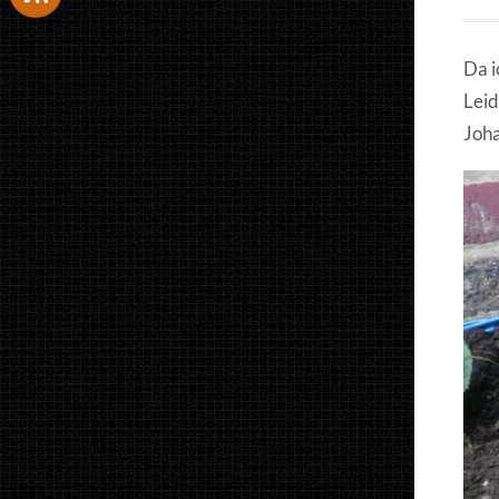
Da i
Leid
Joh