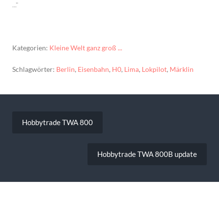
..."
Kategorien:
Kleine Welt ganz groß ...
Schlagwörter:
Berlin
,
Eisenbahn
,
H0
,
Lima
,
Lokpilot
,
Märklin
Beitragsnavigation
Hobbytrade TWA 800
Hobbytrade TWA 800B update