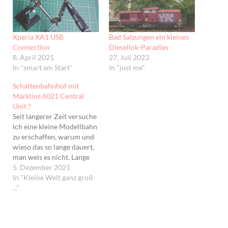
Xperia XA1 USB
Bad Salzungen ein kleines
Connection
Diesellok-Paradies
8. April 2021
27. Juli 2023
In "smart am Start"
In "just me"
Schattenbahnhof mit
Märklins 6021 Central
Unit ?
Seit längerer Zeit versuche
ich eine kleine Modellbahn
zu erschaffen, warum und
wieso das so lange dauert,
man weis es nicht. Lange
hab ich hin und her
5. Dezember 2021
überlegt, wie ich die Bahn
In "Kleine Welt ganz groß
steuern will. Und schnell
..."
war erst mal klar, Digital
aber OHNE Touch und
OHNE Computer. Auch