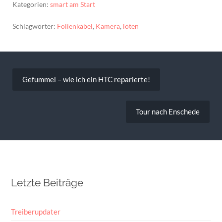
wenn ich…
Kategorien:
smart am Start
Schlagwörter:
Folienkabel
,
Kamera
,
löten
Beitragsnavigation
Gefummel – wie ich ein HTC reparierte!
Tour nach Enschede
Letzte Beiträge
Treiberupdater