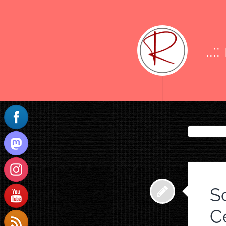
..:
S
Ce