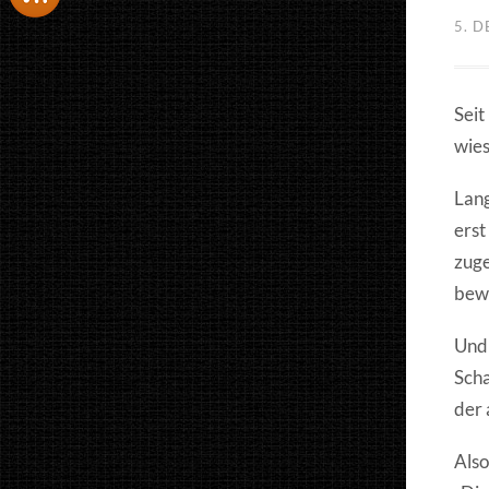
5. 
Seit
wies
Lang
erst
zuge
bewu
Und 
Scha
der 
Also