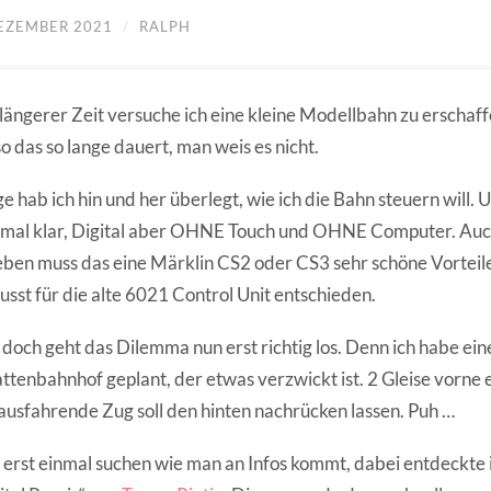
DEZEMBER 2021
/
RALPH
 längerer Zeit versuche ich eine kleine Modellbahn zu erscha
o das so lange dauert, man weis es nicht.
e hab ich hin und her überlegt, wie ich die Bahn steuern will. 
 mal klar, Digital aber OHNE Touch und OHNE Computer. Auc
ben muss das eine Märklin CS2 oder CS3 sehr schöne Vorteile
sst für die alte 6021 Control Unit entschieden.
doch geht das Dilemma nun erst richtig los. Denn ich habe ein
ttenbahnhof geplant, der etwas verzwickt ist. 2 Gleise vorne e
ausfahrende Zug soll den hinten nachrücken lassen. Puh …
 erst einmal suchen wie man an Infos kommt, dabei entdeckte 