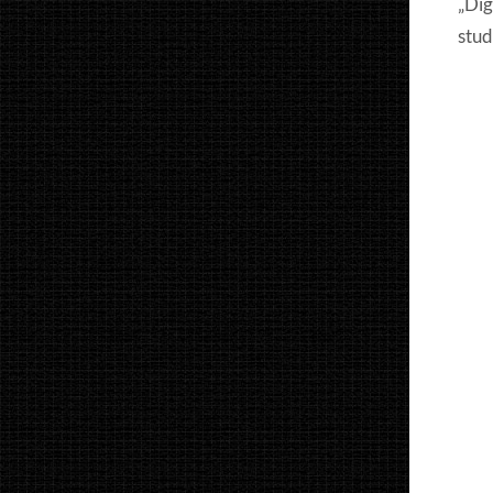
„Dig
stud