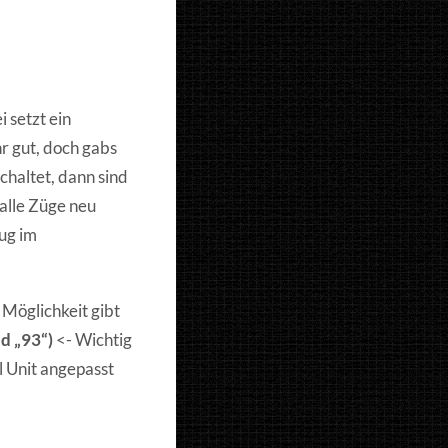
 setzt ein
r gut, doch gabs
haltet, dann sind
alle Züge neu
ug im
 Möglichkeit gibt
d „93“)
<- Wichtig
l Unit angepasst