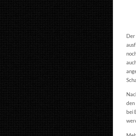
Der 
ausf
noch
auch
ange
Scha
Nach
den 
bei 
wer
Mehr