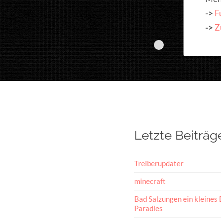
->
F
->
Z
Letzte Beiträg
Treiberupdater
minecraft
Bad Salzungen ein kleines 
Paradies