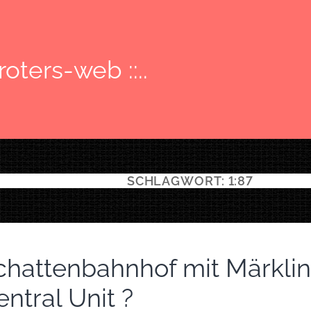
: roters-web ::..
SCHLAGWORT:
1:87
chattenbahnhof mit Märklin
ntral Unit ?