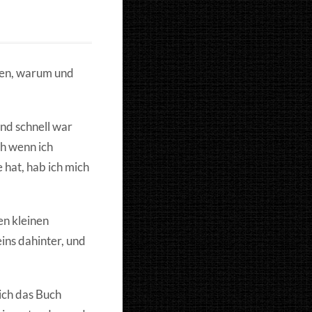
ffen, warum und
Und schnell war
h wenn ich
 hat, hab ich mich
en kleinen
ins dahinter, und
ich das Buch