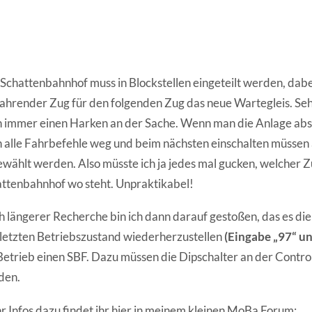
Schattenbahnhof muss in Blockstellen eingeteilt werden, dabei
ahrender Zug für den folgenden Zug das neue Wartegleis. Seh
 immer einen Harken an der Sache. Wenn man die Anlage absc
 alle Fahrbefehle weg und beim nächsten einschalten müssen 
wählt werden. Also müsste ich ja jedes mal gucken, welcher Z
ttenbahnhof wo steht. Unpraktikabel!
 längerer Recherche bin ich dann darauf gestoßen, das es die
letzten Betriebszustand wiederherzustellen
(Eingabe „97“ un
Betrieb einen SBF. Dazu müssen die Dipschalter an der Contro
den.
 Infos dazu findet ihr hier in meinem kleinen MoBa Forum: