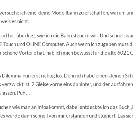
t versuche ich eine kleine Modellbahn zu erschaffen, warum un
weis es nicht.
und her überlegt, wie ich die Bahn steuern will. Und schnell war
E Touch und OHNE Computer. Auch wenn ich zugeben muss da
schöne Vorteile hat, hab ich mich bewusst für die alte 6021 C
 Dilemma nun erst richtig los. Denn ich habe einen kleinen S
 verzwickt ist. 2 Gleise vorne eins dahinter, und der ausfahre
 lassen. Puh …
uchen wie man an Infos kommt, dabei entdeckte ich das Buch „D
ses wurde dann schnell von mir erstanden und studiert. Las sich