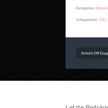
Kategorien:
Kleine W
Schlagwörter:
1:87
,
Beitragsna
Schicht DR Dopp
Letzte Beiträg