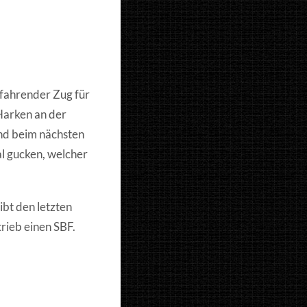
sfahrender Zug für
Harken an der
und beim nächsten
al gucken, welcher
ibt den letzten
rieb einen SBF.