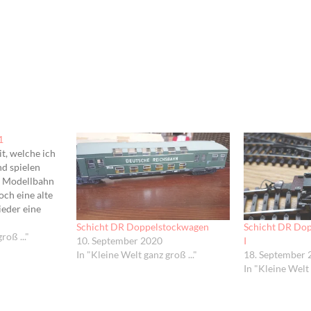
1
t, welche ich
d spielen
n Modellbahn
och eine alte
ieder eine
will, hab ich
Schicht DR Doppelstockwagen
Schicht DR Dop
 alte
roß ..."
10. September 2020
I
ben. Ein
In "Kleine Welt ganz groß ..."
18. September 
gsantrieb und
In "Kleine Welt 
abe ich mir…