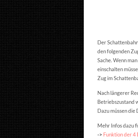
Der Schattenbahnh
den folgenden Zug
Sache. Wenn man d
einschalten müsse
Zug im Schattenba
Nach längerer Rec
Betriebszustand 
Dazu müssen die D
Mehr Infos dazu f
->
Funktion der 4