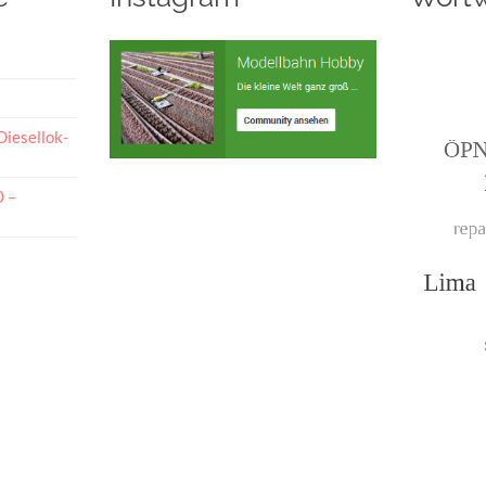
Diesellok-
0 –