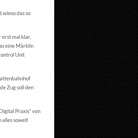
d wieso das so
 erst mal klar,
s eine Märklin
ontrol Unit
chattenbahnhof
nde Zug soll den
igital Praxis“ von
 alles soweit