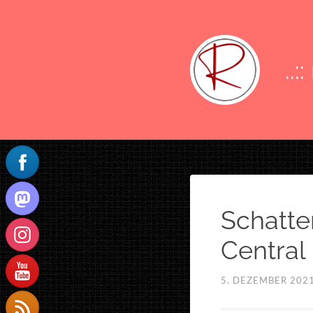
..:
Schatte
Central 
5. DEZEMBER 202