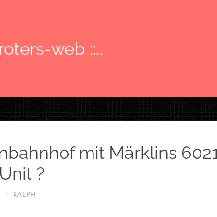
: roters-web ::..
nbahnhof mit Märklins 602
Unit ?
1
/
RALPH