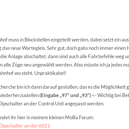
of muss in Blockstellen eingeteilt werden, dabei setzt ein au
 das neue Wartegleis. Sehr gut, doch gabs noch immer einen 
ie Anlage abschaltet, dann sind auch alle Fahrbefehle weg 
n alle Züge neu angewählt werden. Also müsste ich ja jedes m
hnhof wo steht. Unpraktikabel!
herche bin ich dann darauf gestoßen, das es die Möglichkeit g
wiederherzustellen
(Eingabe „97“ und „93“)
<- Wichtig bei Bet
ipschalter an der Control Unit angepasst werden.
indet ihr hier in meinem kleinen MoBa Forum:
 Dipschalter an der 6021