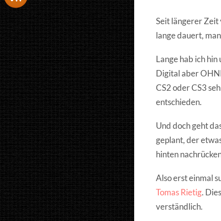
Seit längerer Zei
lange dauert, man 
Lange hab ich hin 
Digital aber OHN
CS2 oder CS3 sehr 
entschieden.
Und doch geht das
geplant, der etwas
hinten nachrücken
Also erst einmal s
Tomas Rietig
. Die
verständlich.