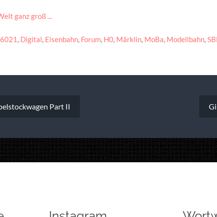
elt ganz groß ...
6021
,
Digital
,
Eisenbahn
,
Forum
,
H0
,
Märklin
,
MoBa
,
Modellbahn
,
SB
vigation
elstockwagen Part II
Gi
e
Instagram
Wort