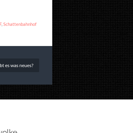
F
,
Schattenbahnhof
bt es was neues?
wolke