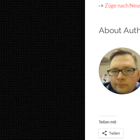
->
Züge nach Neus
About Aut
Teilen mit:
Teilen