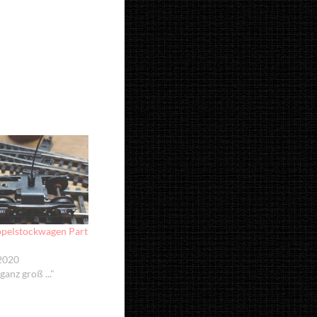
pelstockwagen Part
2020
ganz groß ..."