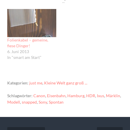
..."
Folienkabel – gemeine,
fiese Dinger!
6. Juni 2013
In "smart am Start"
Kategorien:
just me
,
Kleine Welt ganz groß ...
Schlagwörter:
Canon
,
Eisenbahn
,
Hamburg
,
HDR
,
Ixus
,
Märklin
,
Modell
,
snapped
,
Sony
,
Spontan
Beitragsnavigation