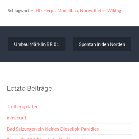
Schlagwörter:
H0
,
Herpa
,
Modellbau
,
Norev
,
Rietze
,
Wiking
Beitragsnavigation
Umbau Märklin BR 81
Spontan in den Norden
Letzte Beiträge
Treiberupdater
minecraft
Bad Salzungen ein kleines Diesellok-Paradies