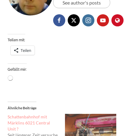
See author's posts
Teilen mit:
Teilen
Gefällt mir:
Wird
geladen …
Ähnliche Beiträge
Schattenbahnhof mit
Märklins 6021 Central
Unit ?
Seit längerer Zeit versuche