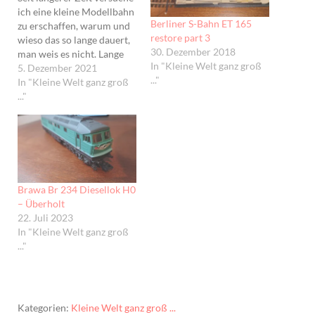
ich eine kleine Modellbahn
Berliner S-Bahn ET 165
zu erschaffen, warum und
restore part 3
wieso das so lange dauert,
30. Dezember 2018
man weis es nicht. Lange
In "Kleine Welt ganz groß
hab ich hin und her
5. Dezember 2021
..."
überlegt, wie ich die Bahn
In "Kleine Welt ganz groß
steuern will. Und schnell
..."
war erst mal klar, Digital
aber OHNE Touch und
OHNE Computer. Auch
wenn ich…
Brawa Br 234 Diesellok H0
– Überholt
22. Juli 2023
In "Kleine Welt ganz groß
..."
Kategorien:
Kleine Welt ganz groß ...